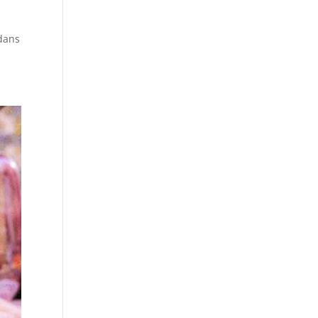
b
 dans