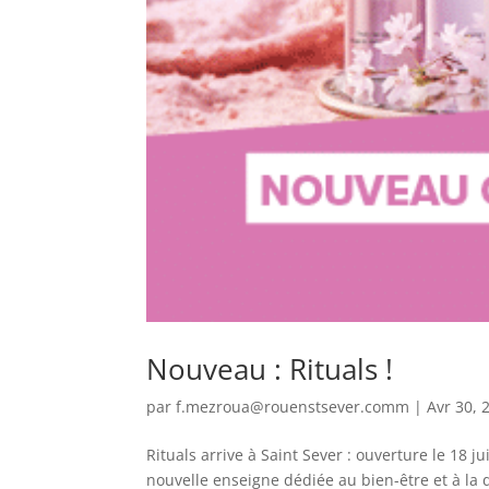
Nouveau : Rituals !
par
f.mezroua@rouenstsever.comm
|
Avr 30, 
Rituals arrive à Saint Sever : ouverture le 18 ju
nouvelle enseigne dédiée au bien-être et à la d