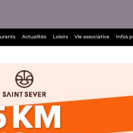
urants
Actualités
Loisirs
Vie associative
Infos p