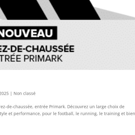
 2025
|
Non classé
rez-de-chaussée, entrée Primark. Découvrez un large choix de
yle et performance, pour le football, le running, le training et bie