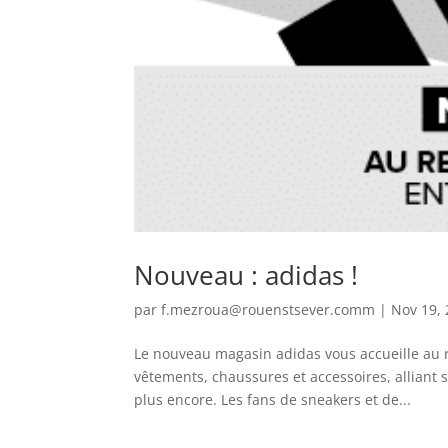
Nouveau : adidas !
par
f.mezroua@rouenstsever.comm
|
Nov 19,
Le nouveau magasin adidas vous accueille au 
vêtements, chaussures et accessoires, alliant st
plus encore. Les fans de sneakers et de...