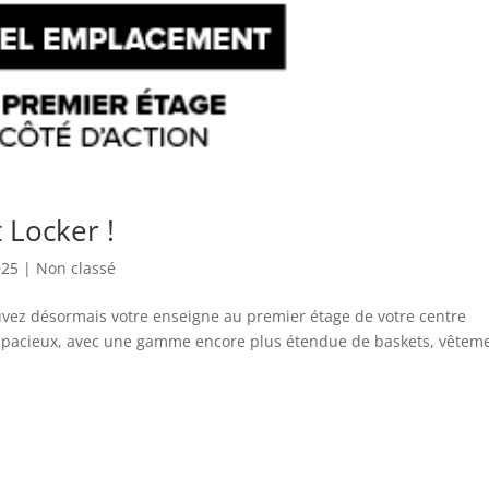
 Locker !
025
|
Non classé
uvez désormais votre enseigne au premier étage de votre centre
spacieux, avec une gamme encore plus étendue de baskets, vêtem